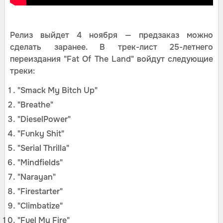
Релиз выйдет 4 ноября — предзаказ можно
сделать заранее. В трек-лист 25-летнего
переиздания "Fat Of The Land" войдут следующие
треки:
"Smack My Bitch Up"
"Breathe"
"DieselPower"
"Funky Shit"
"Serial Thrilla"
"Mindfields"
"Narayan"
"Firestarter"
"Climbatize"
"Fuel My Fire"