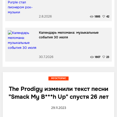
2.8.2026
1885
42
Календарь меломана: музыкальные
события 30 июля
30.7.2026
1807
23
МУЗСТОРИС
The Prodigy изменили текст песни
"Smack My B***h Up" спустя 26 лет
29.11.2023