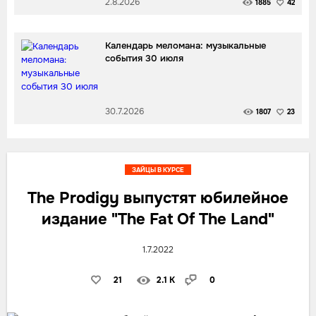
2.8.2026
1885
42
Календарь меломана: музыкальные
события 30 июля
30.7.2026
1807
23
ЗАЙЦЫ В КУРСЕ
The Prodigy выпустят юбилейное
издание "The Fat Of The Land"
1.7.2022
21
2.1 K
0