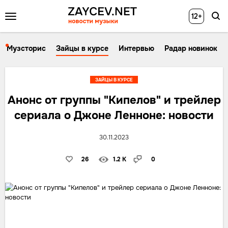
12+
Музсторис
Зайцы в курсе
Интервью
Радар новинок
ЗАЙЦЫ В КУРСЕ
Анонс от группы "Кипелов" и трейлер
сериала о Джоне Ленноне: новости
30.11.2023
26
1.2 K
0