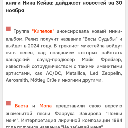
книги Ника Кейва: дайджест новостей за 30
ноября
▀
Группа
"Кипелов"
анонсировала новый мини-
альбом. Релиз получит название "Весы Судьбы" и
выйдет в 2024 году. В треклист микстейпа войдут
пять песен, над созданием которых работать
канадский саунд-продюсер Майк Фрейзер,
известный сотрудничеством с такими именитыми
артистами, как AC/DC, Metallica, Led Zeppelin,
Aerosmith, Mötley Crüe и многими другими.
▀
Баста
и
Mona
представили свою версию
знаменитой песни Фарруха Закирова "Помни
меня". Интерпретация лиричной композиции 1984
года получила название "Не забывай меня".