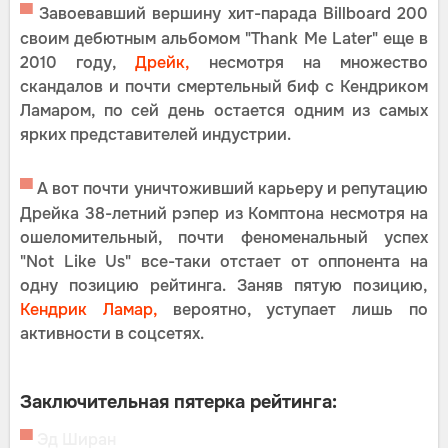
▀
Завоевавший вершину хит-парада Billboard 200
своим дебютным альбомом "Thank Me Later" еще в
2010 году,
Дрейк,
несмотря на множество
скандалов и почти смертельный биф с Кендриком
Ламаром, по сей день остается одним из самых
ярких представителей индустрии.
▀
А вот почти уничтоживший карьеру и репутацию
Дрейка 38-летний рэпер из Комптона несмотря на
ошеломительный, почти феноменальный успех
"Not Like Us" все-таки отстает от оппонента на
одну позицию рейтинга. Заняв пятую позицию,
Кендрик Ламар,
вероятно, уступает лишь по
активности в соцсетях.
Заключительная пятерка рейтинга:
▀
Эд Ширан