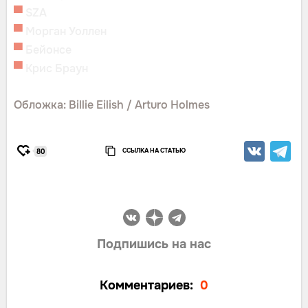
▀
SZA
▀
Морган Уоллен
▀
Бейонсе
▀
Крис Браун
Обложка: Billie Eilish / Arturo Holmes
ССЫЛКА НА СТАТЬЮ
80
Подпишись на нас
Комментариев:
0