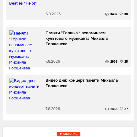
6.8.2026
3492
38
Памяти "Горшка": вспоминаем
культового музыканта Михаила
Горшенева
7.8.2026
2935
25
Видео дня: концерт памяти Михаила
Горшенева
7.8.2026
2438
37
МУЗСТОРИС