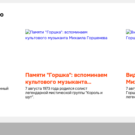
лю
Памяти "Горшка": вспоминаем
Вид
культового музыканта
Ми
Михаила Горшенева
енный
7 августа 1973 года родился солист
7 ав
легендарной мистической группы "Король и
Горш
шут".
леге