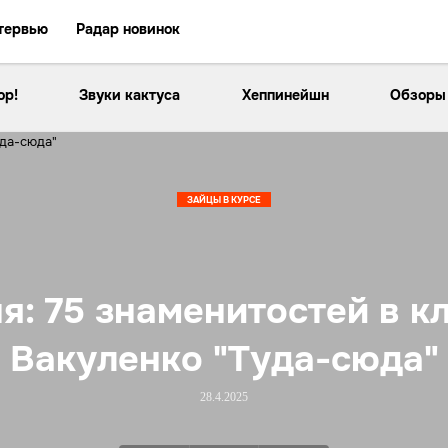
тервью
Радар новинок
ор!
Звуки кактуса
Хеппинейшн
Обзоры
ЗАЙЦЫ В КУРСЕ
я: 75 знаменитостей в к
Вакуленко "Туда-сюда"
28.4.2025