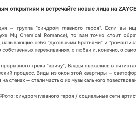
ым открытиям и встречайте новые лица на ZAYCE
дня — группа "синдром главного героя". Если вы ищ
ухе My Chemical Romance), то вам точно стоит обра
, называющие себя "духовными братьями" и "романтик
 собственных переживаниях, о любви и, конечно, о сам
 прорывного трека "кричу", Влады съехались в пятиэт
еский процесс. Виды из окон этой квартиры — светофо
 на стенах — стали частью их музыкального повествован