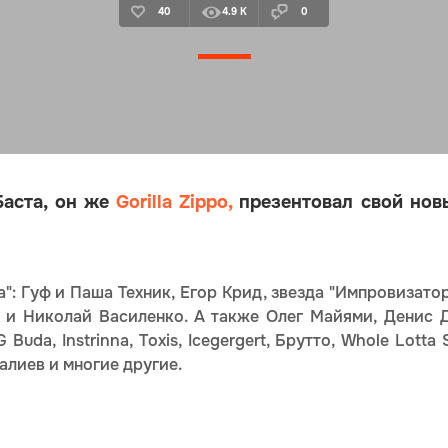
40
4.9 K
0
Баста, он же
Gorilla Zippo,
презентовал свой нов
а": Гуф и Паша Техник, Егор Крид, звезда "Импровизато
к и Николай Василенко. А также Олег Майями, Денис Д
uda, Instrinna, Toxis, Icegergert, Брутто, Whole Lotta
алиев и многие другие.