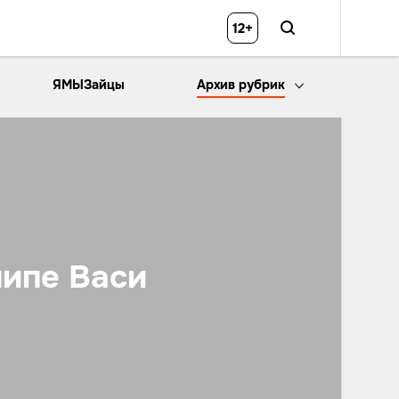
12+
ЯМЫЗайцы
Архив рубрик
липе Васи