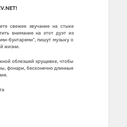
V.NET!
ете свежее звучание на стыке
тить внимание на этот дуэт из
ами-бунтарями", пишут музыку о
ой жизни.
ажной облезшей хрущевке, чтобы
ры, фонари, бесконечно длинные
ия.