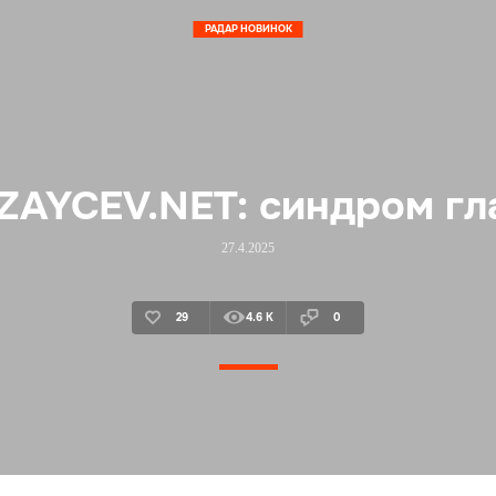
РАДАР НОВИНОК
ZAYCEV.NET: синдром гл
27.4.2025
29
4.6 K
0