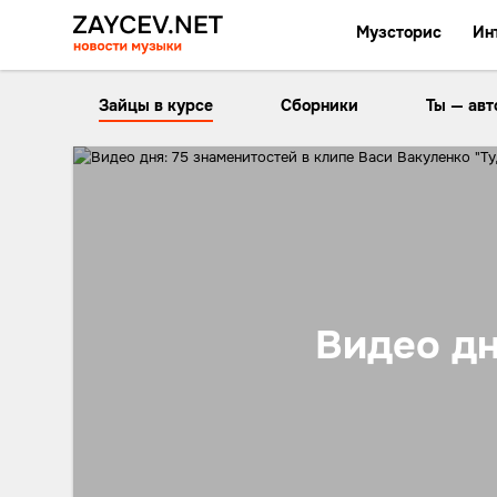
Музсторис
Ин
Зайцы в курсе
Сборники
Ты — авт
Видео дн