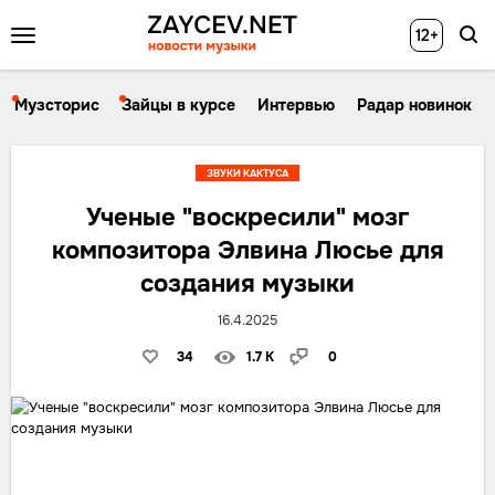
12+
Музсторис
Зайцы в курсе
Интервью
Радар новинок
ЗВУКИ КАКТУСА
Ученые "воскресили" мозг
композитора Элвина Люсье для
создания музыки
16.4.2025
34
1.7 K
0