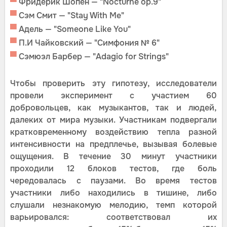
▀
Фридерик Шопен — "Nocturne op.9"
▀
Сэм Смит — "Stay With Me"
▀
Адель — "Someone Like You"
▀
П.И Чайковский — "Симфония № 6"
▀
Сэмюэл Барбер — "Adagio for Strings"
Чтобы проверить эту гипотезу, исследователи
провели эксперимент с участием 60
добровольцев, как музыкантов, так и людей,
далеких от мира музыки. Участникам подвергали
кратковременному воздействию тепла разной
интенсивности на предплечье, вызывая болевые
ощущения. В течение 30 минут участники
проходили 12 блоков тестов, где боль
чередовалась с паузами. Во время тестов
участники либо находились в тишине, либо
слушали незнакомую мелодию, темп которой
варьировался: соответствовал их