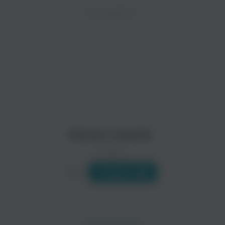
ZAYCEV.NET ведет переговоры с правообладател
ИСПОЛНИТЕЛЬ
В ближайшее время треки этого исполнителя могут появит
Pieter Wispelwey
Johannes Moser
Steven Isserlis
0 треков
Слушать
Jean-Guihen Queyras
Anne Gastinel