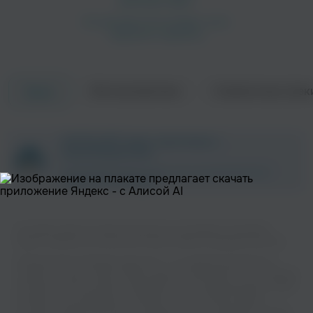
Об исполнителе
Совместные трек
Треки
Paul Tortelier
Maria Kliegel
Классика
ZAYCEV.NET ведет переговоры с
правообладателем.
В ближайшее время треки этого исполнителя могут
появиться на площадке.
На нашем сайте вы можете бесплатно наслаждаться музыкой
вашего любимого исполнителя Steven Isserlis в хорошем качестве.
Mstislav Rostropovich
Heinrich Schiff
Классика
Классика
Музыкальная платформа zaycev.net - это удобная возможность
слушать и скачать треки “Steven Isserlis” в одном месте. На странице
исполнителя легко найти популярные песни, свежие релизы и треки,
которые хочется добавить в плейлист. Песни “Steven Isserlis”
доступны онлайн, бесплатно, в формате mp3 и в хорошем качестве.