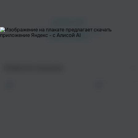
Новости музыки