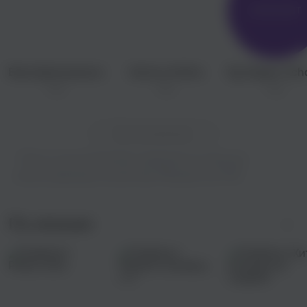
Ваня Дмитриенко
Various Artists
Поп
Поп
Поп
Все исполнители
*Этот исполнитель внесен в список
иностранных агентов Минюста РФ
По эпохам