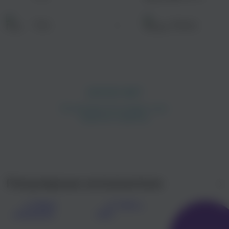
Поп
Метал
Популярные исполнители