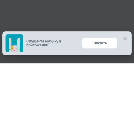
Поджанры
Поджанры
Поджанры
Поджанры
Поджанры
Поджанры
Поджанры
Поджанры
Поджанры
Поджанры
Поджанры
Поджанры
Поджанры
Поджанры
Поджанры
Поджанры
Поджанры
Поджанры
Поджанры
Поджанры
Поджанры
О нас
О компании