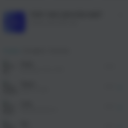
ТОП-100 ZAYCEV.NET
Лучшие треки 2026 года
просмотра рекламы
оформления подписки.
За день
За неделю
За месяц
После просмотра Вы сможете скачать 3 файла
без дополнительной рекламы!
Шадэ
просмотра рекламы
02:48
оформления подписки.
By Индия, Xcho, МОТ
После просмотра Вы сможете скачать 3 файла
без дополнительной рекламы!
Мурка
просмотра рекламы
03:00
оформления подписки.
DASHI, RUNA
После просмотра Вы сможете скачать 3 файла
без дополнительной рекламы!
След
просмотра рекламы
02:46
оформления подписки.
Ваня Дмитриенко
После просмотра Вы сможете скачать 3 файла
без дополнительной рекламы!
МЫ
03:15