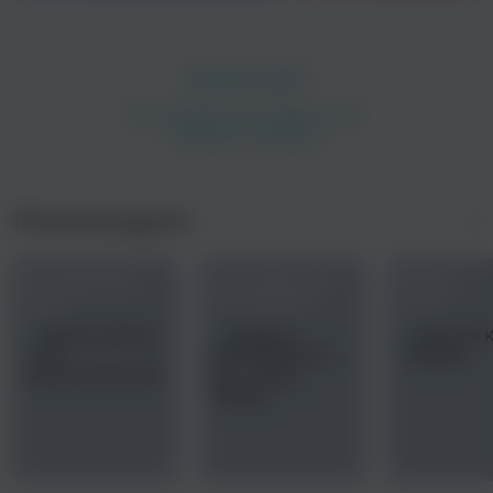
Рекомендуем
НА МАКСИМАЛКАХ
Это Слёзы (Мама)
Фобия
Вирус
HOFMANNITA
Kurish