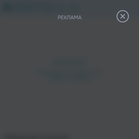
12+
РЕКЛАМА
Сборники музыки