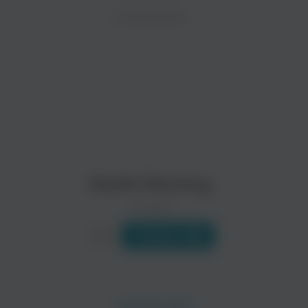
ZAYCEV.NET ведет переговоры с правообладател
ИСПОЛНИТЕЛЬ
В ближайшее время треки этого исполнителя могут появит
Gustav Leonhardt
Bob van Asperen
Классика
Классика
Davitt Moroney
0 треков
Слушать
Pieter-Jan Belder
Céline Frisch