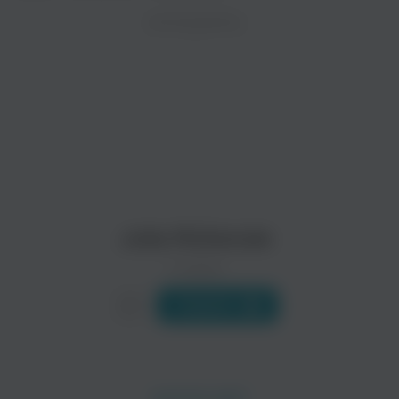
ZAYCEV.NET ведет переговоры с правообладател
ИСПОЛНИТЕЛЬ
В ближайшее время треки этого исполнителя могут появит
Alvin Ing
Jacqueline Dankworth
Поп
Julia McKenzie
0 треков
Слушать
Nicholas Parsons
Follies - Original London Cast