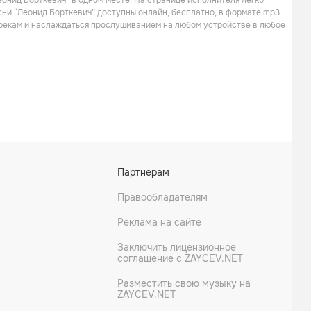
еонид Борткевич” в одном месте. На странице исполнителя легко
есни “Леонид Борткевич” доступны онлайн, бесплатно, в формате mp3
 трекам и наслаждаться прослушиванием на любом устройстве в любое
Партнерам
Правообладателям
Реклама на сайте
Заключить лицензионное
соглашение с ZAYCEV.NET
Разместить свою музыку на
ZAYCEV.NET