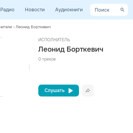
Радио
Новости
Аудиокниги
нители
›
Леонид Борткевич
AYCEV.NET ведет переговоры с правообладателем.
ИСПОЛНИТЕЛЬ
 ближайшее время треки этого исполнителя могут появиться на площадке.
Леонид Борткевич
0 треков
Слушать
Вконтакте
Одноклассники
Telegram