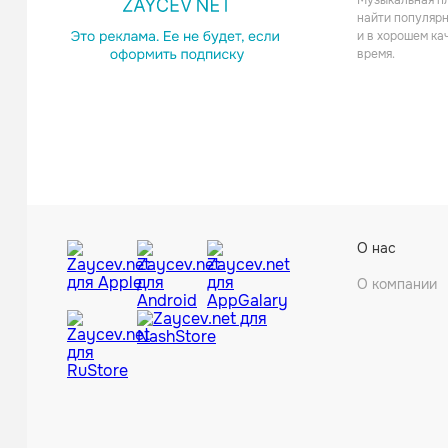
Музыкальная пл
найти популярн
и в хорошем ка
время.
О нас
О компании