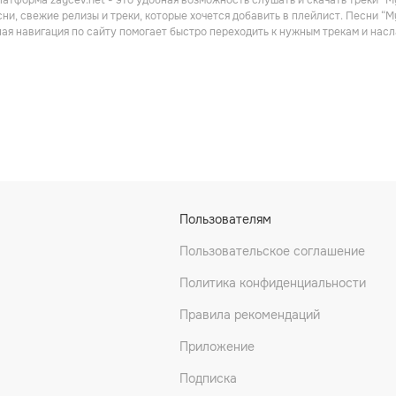
атформа zaycev.net - это удобная возможность слушать и скачать треки “My
ни, свежие релизы и треки, которые хочется добавить в плейлист. Песни “M
ная навигация по сайту помогает быстро переходить к нужным трекам и на
irlines
Angels & Rebels
Jess & Jess
Пользователям
Пользовательское соглашение
Политика конфиденциальности
Правила рекомендаций
Приложение
Подписка
Freaks
Michael Ruland
Kim Kaey