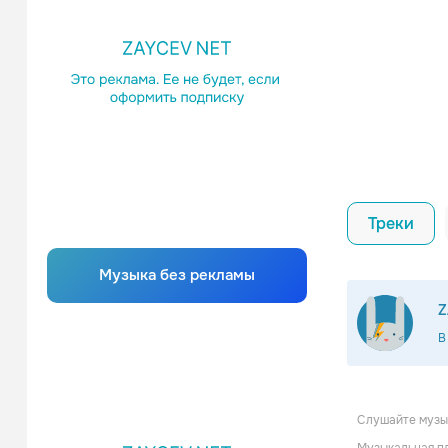
Треки
Музыка без рекламы
Z
В
Mister Sh
Слушайте музык