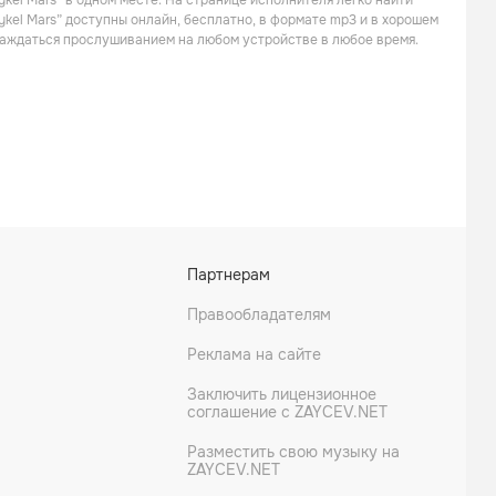
kel Mars” в одном месте. На странице исполнителя легко найти
ykel Mars” доступны онлайн, бесплатно, в формате mp3 и в хорошем
слаждаться прослушиванием на любом устройстве в любое время.
Rimini Jones
Dj Absinth
Партнерам
Правообладателям
Реклама на сайте
Заключить лицензионное
соглашение с ZAYCEV.NET
Разместить свою музыку на
ZAYCEV.NET
Mydca
Eddy Chrome