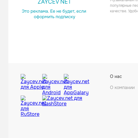
Музыкальная пл
популярные пес
качестве. Удоб
Paradise A
О нас
О компании
Melbourne 