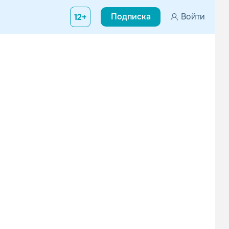
Подписка
Войти
12+
Disco Bros.
Magdalena Chovancova