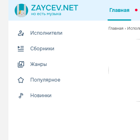
Главная
Похожие
Главная
›
Испол
Исполнители
Z
В
Сборники
Жанры
Популярное
Новинки
His Name i