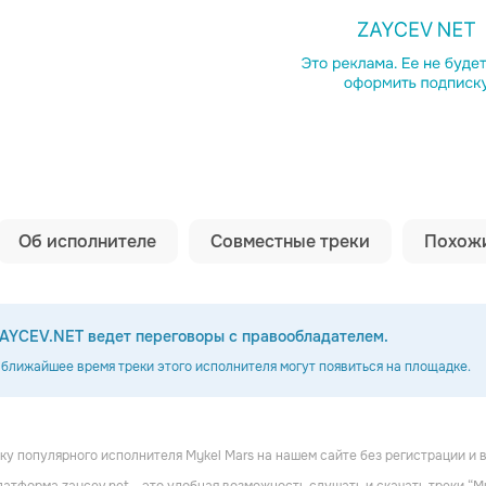
Копировать сс
Об исполнителе
Совместные треки
Похожи
AYCEV.NET ведет переговоры с правообладателем.
 ближайшее время треки этого исполнителя могут появиться на площадке.
uffle
Diego Polimeno & Alberto Viganò
Baldostone
у популярного исполнителя Mykel Mars на нашем сайте без регистрации и в
Хаус