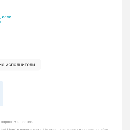
ылку
е исполнители
Chillo
Chillelektro
 хорошем качестве.