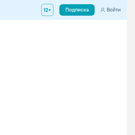
Подписка
Войти
12+
Коллектив играет музыку в стиле ALTERNATIVE, Digital Core.
ть на гитарах под ударники синтезатора. Сначала пытались сочин
MIA BOYKA
NO4X
Русский рэп
Техно