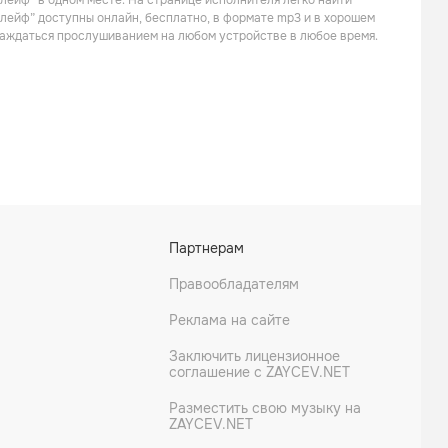
лейф” в одном месте. На странице исполнителя легко найти
Поп
Поп
Шлейф” доступны онлайн, бесплатно, в формате mp3 и в хорошем
слаждаться прослушиванием на любом устройстве в любое время.
5sta Family
Qwizar Wols
Партнерам
Рэп
Лаунж
Правообладателям
Реклама на сайте
Заключить лицензионное
соглашение с ZAYCEV.NET
Разместить свою музыку на
ZAYCEV.NET