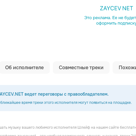
Копировать сс
Об исполнителе
Совместные треки
Похожи
AYCEV.NET ведет переговоры с правообладателем.
 ближайшее время треки этого исполнителя могут появиться на площадке.
шать музыку вашего любимого исполнителя Шлейф на нашем сайте бесплатн
с
Баста
ALEKS ATAMAN, FINIK