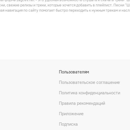
атформа zaycev.net - это удобная возможность слушать и скачать треки “Ш
ьная
Рэп
Поп
ни, свежие релизы и треки, которые хочется добавить в плейлист. Песни “
ная навигация по сайту помогает быстро переходить к нужным трекам и на
Кока
Макс Корж
Юрий Шатунов
Пользователям
Рэп
Поп
Пользовательское соглашение
Политика конфиденциальности
Правила рекомендаций
Приложение
Подписка