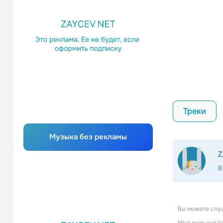
Треки
Музыка без рекламы
Z
В
Вы можете слу
Виру