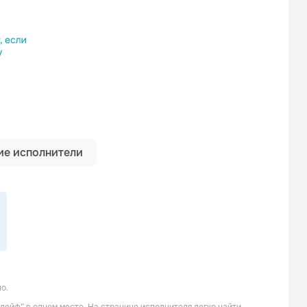
ылку
е исполнители
о.
Dabro
Коста Лакоста