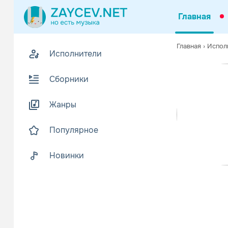
Главная
Похожие
Главная
›
Испол
Исполнители
Z
Биогр
В
Сборники
Группа Шлей
Жанры
Два друга И
Читать еще
Популярное
Новинки
Various A
Поп