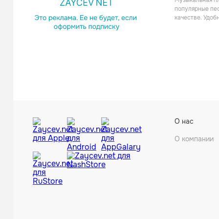
Музыкальная пл
Танцевал
популярные пес
качестве. Удоб
Клава 
О нас
Поп
О компании