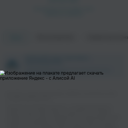
Об исполнителе
Совместные трек
Треки
Mütze Katze
Olympis
ZAYCEV.NET ведет переговоры с
правообладателем.
В ближайшее время треки этого исполнителя могут
появиться на площадке.
Вы можете слушать музыку вашего любимого исполнителя Jerome
на нашем сайте бесплатно.
iAmJakeHill
Sik World
Музыкальная платформа zaycev.net - это удобная возможность
слушать и скачать треки “Jerome” в одном месте. На странице
исполнителя легко найти популярные песни, свежие релизы и треки,
которые хочется добавить в плейлист. Песни “Jerome” доступны
онлайн, бесплатно, в формате mp3 и в хорошем качестве. Удобная