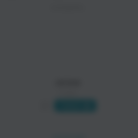
ZAYCEV.NET ведет переговоры с правообладател
ИСПОЛНИТЕЛЬ
Биография
В ближайшее время треки этого исполнителя могут появит
Deathcore группа, образованная еще в 2006 году, ранее нос
После нескольких смен состава они, нашли свое оригинальн
Читать еще
Ollie
P.MO
Поп
Jerome
0 треков
Слушать
Eazy Mac
Lucidious