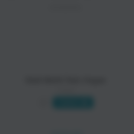
ZAYCEV.NET ведет переговоры с правообладател
ИСПОЛНИТЕЛЬ
В ближайшее время треки этого исполнителя могут появит
Dash Berlin feat. Hoyaa
0 треков
Слушать