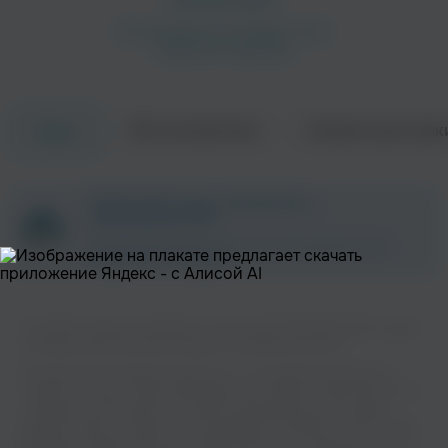
Об исполнителе
Совместные трек
Треки
ZAYCEV.NET ведет переговоры с
правообладателем.
В ближайшее время треки этого исполнителя могут
появиться на площадке.
Слушайте музыку популярного исполнителя Dash Berlin feat. Hoyaa
на нашем сайте без регистрации и в хорошем качестве.
Музыкальная платформа zaycev.net - это удобная возможность
слушать и скачать треки “Dash Berlin feat. Hoyaa” в одном месте. На
странице исполнителя легко найти популярные песни, свежие
релизы и треки, которые хочется добавить в плейлист. Песни “Dash
Berlin feat. Hoyaa” доступны онлайн, бесплатно, в формате mp3 и в