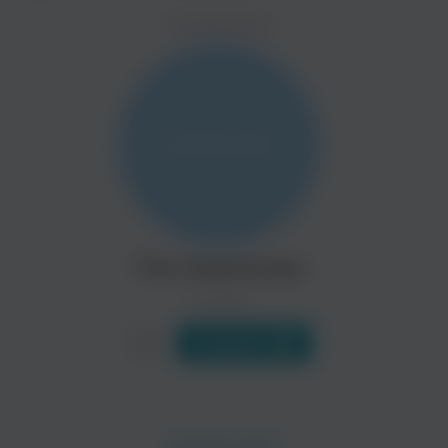
ZAYCEV.NET ведет переговоры с правообладател
ИСПОЛНИТЕЛЬ
В ближайшее время треки этого исполнителя могут появит
Shed Seven
Inspiral Carpets
Поп
Поп
The Seahorses
0 треков
Слушать
Black Grape
Bernard Butler
Поп