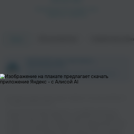
Об исполнителе
Совместные трек
Треки
ZAYCEV.NET ведет переговоры с
правообладателем.
В ближайшее время треки этого исполнителя могут
появиться на площадке.
Вы можете слушать музыку вашего любимого исполнителя Matteo D
на нашем сайте бесплатно.
Музыкальная платформа zaycev.net - это удобная возможность
слушать и скачать треки “Matteo D” в одном месте. На странице
исполнителя легко найти популярные песни, свежие релизы и треки,
которые хочется добавить в плейлист. Песни “Matteo D” доступны
онлайн, бесплатно, в формате mp3 и в хорошем качестве. Удобная