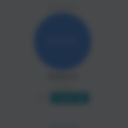
ZAYCEV.NET ведет переговоры с правообладател
ИСПОЛНИТЕЛЬ
В ближайшее время треки этого исполнителя могут появит
Matteo D
0 треков
Слушать