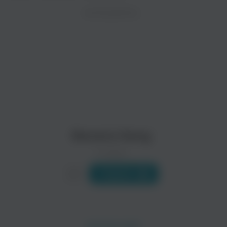
ZAYCEV.NET ведет переговоры с правообладател
ИСПОЛНИТЕЛЬ
Биография
В ближайшее время треки этого исполнителя могут появит
Интересное музыкальное явление на клубной сцене представ
Читать еще
Spitfire
Distemper
Поп
Рок
Banana Gang
0 треков
Слушать
Shootki
Banana Band
Поп