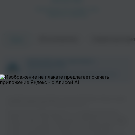
Об исполнителе
Совместные трек
Треки
Cabernet Deneuve
M.A.D. Band
ZAYCEV.NET ведет переговоры с
Рок
Рок
правообладателем.
В ближайшее время треки этого исполнителя могут
появиться на площадке.
Слушайте музыку популярного исполнителя Banana Gang на нашем
сайте без регистрации и в хорошем качестве.
Музыкальная платформа zaycev.net - это удобная возможность
слушать и скачать треки “Banana Gang” в одном месте. На странице
Рви Меха - Оркестр!
Группа OLEГ
исполнителя легко найти популярные песни, свежие релизы и треки,
которые хочется добавить в плейлист. Песни “Banana Gang”
доступны онлайн, бесплатно, в формате mp3 и в хорошем качестве.