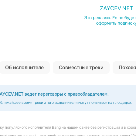
Копировать сс
Об исполнителе
Совместные треки
Похожи
AYCEV.NET ведет переговоры с правообладателем.
 ближайшее время треки этого исполнителя могут появиться на площадке.
у популярного исполнителя Bang на нашем сайте без регистрации и в хоро
lem
Blues Creation
Stack Waddy