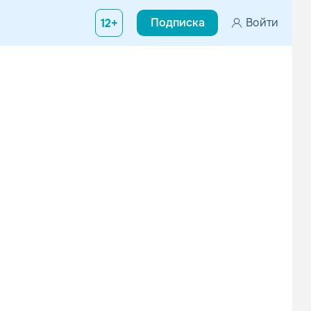
Подписка
Войти
12+
Leaf Hound
Zior
Поп
Рок