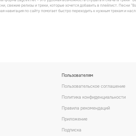
атформа zaycev.net - это удобная возможность слушать и скачать треки “B
Рок
ни, свежие релизы и треки, которые хочется добавить в плейлист. Песни “B
ная навигация по сайту помогает быстро переходить к нужным трекам и на
ock
Agnes Strange
Toad
Пользователям
Прогрессивный рок
Пользовательское соглашение
Политика конфиденциальности
Правила рекомендаций
Приложение
Подписка