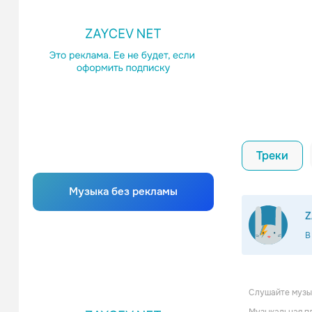
Треки
Музыка без рекламы
Z
В
Слушайте музык
Jerusa