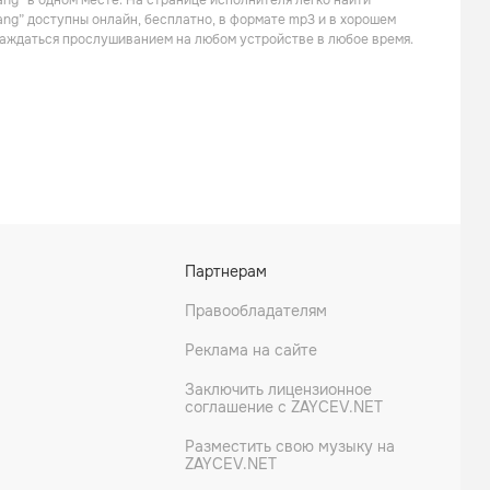
ang” в одном месте. На странице исполнителя легко найти
Поп
Рок
ang” доступны онлайн, бесплатно, в формате mp3 и в хорошем
слаждаться прослушиванием на любом устройстве в любое время.
Yesterday's Children
Granicus
Партнерам
Правообладателям
Реклама на сайте
Заключить лицензионное
соглашение с ZAYCEV.NET
Разместить свою музыку на
ZAYCEV.NET