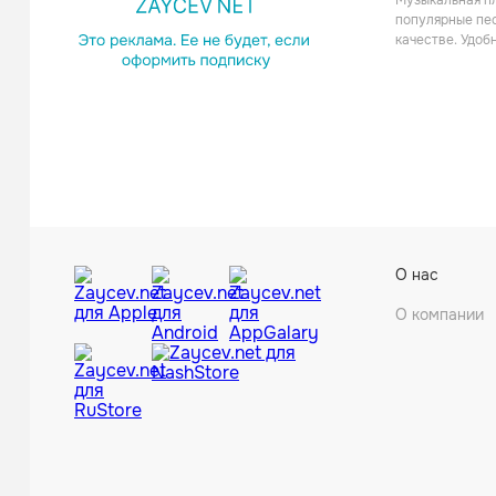
Музыкальная пл
Поп
популярные пес
качестве. Удоб
Bloodr
О нас
Рок
О компании