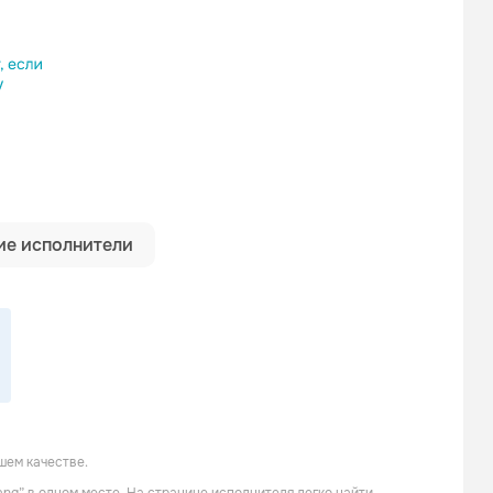
ылку
е исполнители
шем качестве.
Kahvas Jute
Poobah