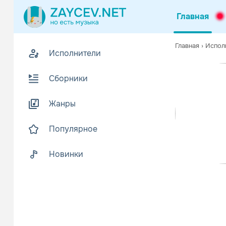
Главная
Похожие
Главная
›
Испол
Исполнители
Z
Биогр
В
Сборники
Музыкант, о
Читать еще
Жанры
Популярное
Новинки
Yuksek S
Поп