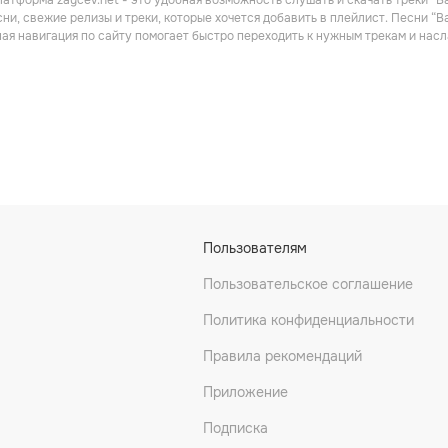
атформа zaycev.net - это удобная возможность слушать и скачать треки “Ba
еки
Поп
Рок
ни, свежие релизы и треки, которые хочется добавить в плейлист. Песни “Ba
ная навигация по сайту помогает быстро переходить к нужным трекам и на
m
MAZHAR ALANSON
Sebnem Ferah
Пользователям
Саундтреки
Пользовательское соглашение
Политика конфиденциальности
Правила рекомендаций
Приложение
Подписка