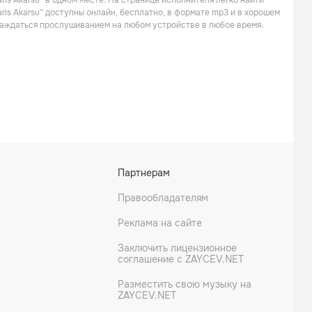
ris Akarsu” в одном месте. На странице исполнителя легко найти
Поп
Рок
ris Akarsu” доступны онлайн, бесплатно, в формате mp3 и в хорошем
слаждаться прослушиванием на любом устройстве в любое время.
Pinhani
Mor Ve Ötesi
Партнерам
Рок
Поп
Правообладателям
Реклама на сайте
Заключить лицензионное
соглашение с ZAYCEV.NET
Разместить свою музыку на
ZAYCEV.NET