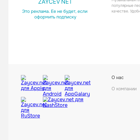
Музыкальная пл
Саундтр
популярные пес
качестве. Удоб
Bade
О нас
Поп
О компании