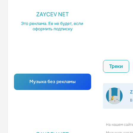
Треки
Музыка без рекламы
Z
В
На нашем сайте
Cem Ka