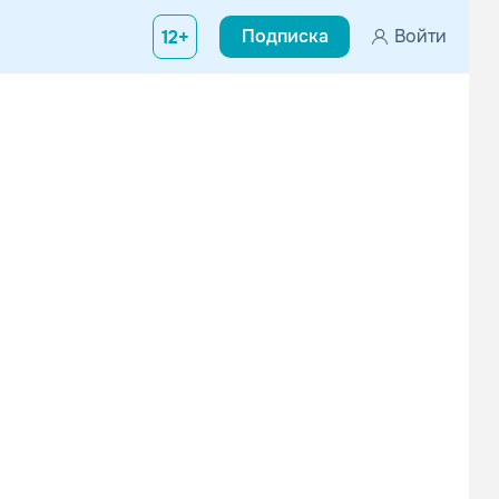
Подписка
Войти
12+
вою недолгую карьеру, он успел дать около 100 концертов и вып
Ogün Sanlisoy
Haramiler
Поп