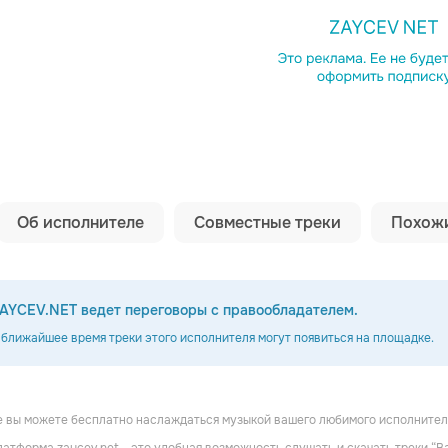
Копировать сс
Об исполнителе
Совместные треки
Похожи
AYCEV.NET ведет переговоры с правообладателем.
 ближайшее время треки этого исполнителя могут появиться на площадке.
 вы можете бесплатно наслаждаться музыкой вашего любимого исполнителя 
raca
Feridun Düzağaç
Seksendort