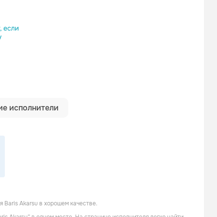
ылку
е исполнители
Baris Akarsu в хорошем качестве.
Haluk Levent
Demir Demirkan