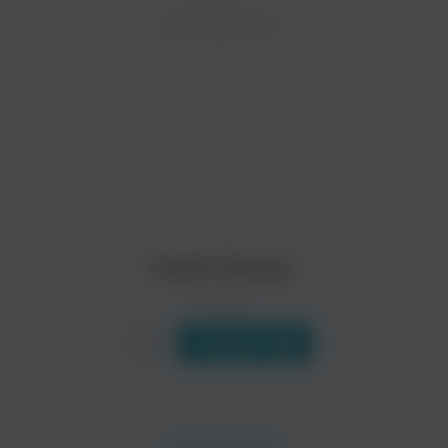
ZAYCEV.NET ведет переговоры с правообладател
ИСПОЛНИТЕЛЬ
В ближайшее время треки этого исполнителя могут появит
Seeker Lover Keeper
78 Saab
Поп
Youth Group
0 треков
Слушать
Paul Dempsey
Darren Hanlon
Поп