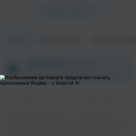
Об исполнителе
Совместные трек
Треки
Faker
Art of Fighting
ZAYCEV.NET ведет переговоры с
Поп
правообладателем.
В ближайшее время треки этого исполнителя могут
появиться на площадке.
На нашем сайте вы можете бесплатно наслаждаться музыкой
вашего любимого исполнителя Youth Group в хорошем качестве.
Музыкальная платформа zaycev.net - это удобная возможность
слушать и скачать треки “Youth Group” в одном месте. На странице
You Am I
Matt Pond PA
исполнителя легко найти популярные песни, свежие релизы и треки,
Поп
Поп
которые хочется добавить в плейлист. Песни “Youth Group” доступны
онлайн, бесплатно, в формате mp3 и в хорошем качестве. Удобная