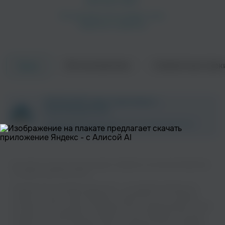
Об исполнителе
Совместные трек
Треки
ZAYCEV.NET ведет переговоры с
правообладателем.
В ближайшее время треки этого исполнителя могут
появиться на площадке.
Вы можете слушать музыку вашего любимого исполнителя BeerУши
на нашем сайте бесплатно.
Музыкальная платформа zaycev.net - это удобная возможность
слушать и скачать треки “BeerУши” в одном месте. На странице
исполнителя легко найти популярные песни, свежие релизы и треки,
которые хочется добавить в плейлист. Песни “BeerУши” доступны
онлайн, бесплатно, в формате mp3 и в хорошем качестве. Удобная