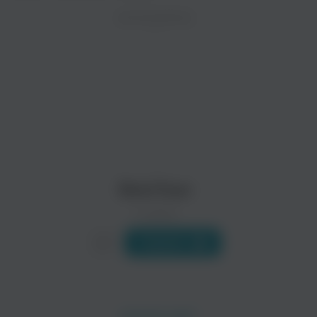
ZAYCEV.NET ведет переговоры с правообладател
ИСПОЛНИТЕЛЬ
В ближайшее время треки этого исполнителя могут появит
BeerУши
0 треков
Слушать