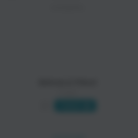
ZAYCEV.NET ведет переговоры с правообладател
ИСПОЛНИТЕЛЬ
Биография
В ближайшее время треки этого исполнителя могут появит
Белинда (полное имя - Belinda Peregrín Schüll) мексиканск
Читать еще
Belinda & Pitbull
0 треков
Слушать