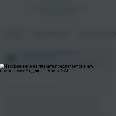
Об исполнителе
Совместные трек
Треки
ZAYCEV.NET ведет переговоры с
правообладателем.
В ближайшее время треки этого исполнителя могут
появиться на площадке.
Вы можете слушать музыку вашего любимого исполнителя Belinda &
Pitbull на нашем сайте бесплатно.
Музыкальная платформа zaycev.net - это удобная возможность
слушать и скачать треки “Belinda & Pitbull” в одном месте. На
странице исполнителя легко найти популярные песни, свежие
релизы и треки, которые хочется добавить в плейлист. Песни
“Belinda & Pitbull” доступны онлайн, бесплатно, в формате mp3 и в