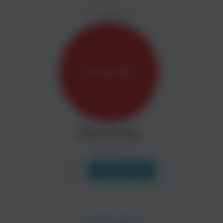
ZAYCEV.NET ведет переговоры с правообладател
ИСПОЛНИТЕЛЬ
Биография
В ближайшее время треки этого исполнителя могут появит
История создания:
Колектив BFG-Family образовался в результате обьединени
Проект BFG-Family также занимается организацией и прове
Bfg-family
0 треков
Слушать