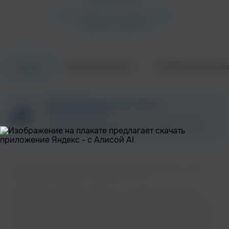
Об исполнителе
Совместные трек
Треки
ZAYCEV.NET ведет переговоры с
правообладателем.
В ближайшее время треки этого исполнителя могут
появиться на площадке.
Слушайте музыку популярного исполнителя Bfg-family на нашем
сайте без регистрации и в хорошем качестве.
Музыкальная платформа zaycev.net - это удобная возможность
слушать и скачать треки “Bfg-family” в одном месте. На странице
исполнителя легко найти популярные песни, свежие релизы и треки,
которые хочется добавить в плейлист. Песни “Bfg-family” доступны
онлайн, бесплатно, в формате mp3 и в хорошем качестве. Удобная