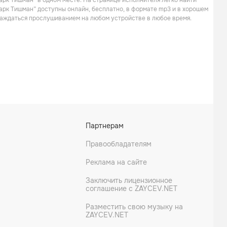
арк Тишман” в одном месте. На странице исполнителя легко найти
Поп
Поп
Марк Тишман” доступны онлайн, бесплатно, в формате mp3 и в хорошем
слаждаться прослушиванием на любом устройстве в любое время.
Таисия Повалий
#2Маши
Партнерам
Поп
Поп
Правообладателям
Реклама на сайте
Заключить лицензионное
соглашение с ZAYCEV.NET
Разместить свою музыку на
ZAYCEV.NET