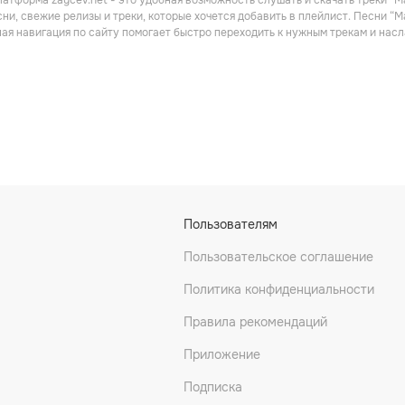
атформа zaycev.net - это удобная возможность слушать и скачать треки “М
Поп
Поп
ни, свежие релизы и треки, которые хочется добавить в плейлист. Песни “
ная навигация по сайту помогает быстро переходить к нужным трекам и на
лявер
Наталья Подольская
Артур
Пользователям
Поп
Поп
Пользовательское соглашение
Политика конфиденциальности
Правила рекомендаций
Приложение
Подписка