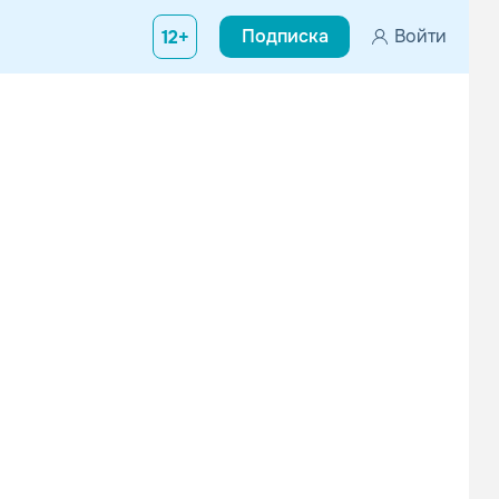
Подписка
Войти
12+
оянно говорит что-то сам. Умеет смешить. Родился в Махачкале,
и....
Слава
Дмитрий Колдун
Поп
Поп