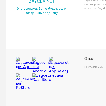
Музыкальная пл
Поп
популярные пес
качестве. Удоб
Денис К
О нас
Поп
О компании