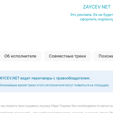
Копировать сс
Об исполнителе
Совместные треки
Похожи
AYCEV.NET ведет переговоры с правообладателем.
 ближайшее время треки этого исполнителя могут появиться на площадке.
 вы можете прослушивать музыку Марк Тишман без необходимости регистра
анта
Жасмин
Кристина Орбакайте