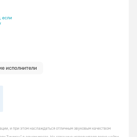
ылку
е исполнители
ции, и при этом наслаждаться отличным звуковым качеством
Иракли
Гузель Хасанова