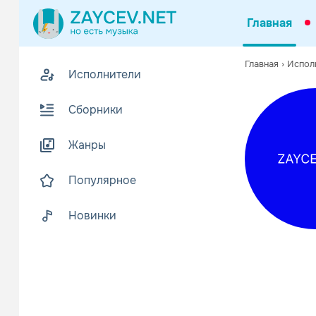
Главная
Похожие
Главная
›
Испол
Исполнители
Z
Биогр
В
Сборники
Прошел заоч
Учился в об
Жанры
Читать еще
Популярное
Новинки
Юля Пар
Поп