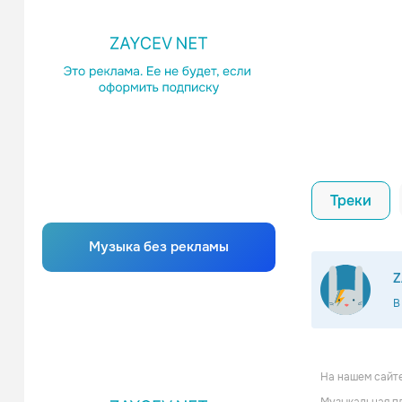
Треки
Музыка без рекламы
Z
В
На нашем сайте
Саша С