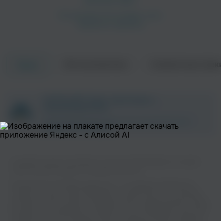
Об исполнителе
Совместные трек
Треки
Keith Richards
Jeremy Spencer
ZAYCEV.NET ведет переговоры с
Рок
правообладателем.
В ближайшее время треки этого исполнителя могут
появиться на площадке.
Слушайте музыку популярного исполнителя Bill Wyman на нашем
сайте без регистрации и в хорошем качестве.
Музыкальная платформа zaycev.net - это удобная возможность
слушать и скачать треки “Bill Wyman” в одном месте. На странице
Mick Taylor
Willie & The Poor Boys
исполнителя легко найти популярные песни, свежие релизы и треки,
Рок
которые хочется добавить в плейлист. Песни “Bill Wyman” доступны
онлайн, бесплатно, в формате mp3 и в хорошем качестве. Удобная