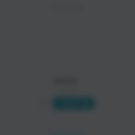
ZAYCEV.NET ведет переговоры с правообладател
ИСПОЛНИТЕЛЬ
Биография
В ближайшее время треки этого исполнителя могут появит
Bishop первоначально известные, как Diary of a Corpse, б
Читать еще
Reign Supreme
Know The Score
Bishop
0 треков
Слушать
Furious Styles
Bloody Sunday