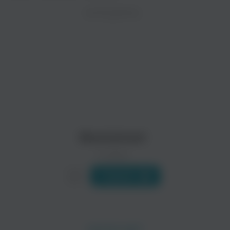
ZAYCEV.NET ведет переговоры с правообладател
ИСПОЛНИТЕЛЬ
Биография
В ближайшее время треки этого исполнителя могут появит
Название нового альбома этого всемирно известного хип-х
Читать еще
Silk
After 7
Поп
Поп
Blackstreet
0 треков
Слушать
Aaron Hall
Jon B.
Саундтреки
Поп