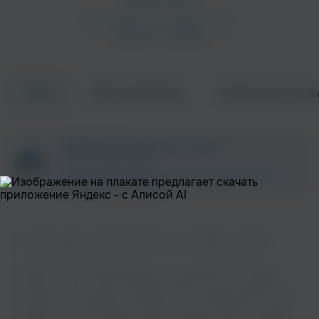
Об исполнителе
Совместные трек
Треки
Yazmin & James
Jasmine Abela
ZAYCEV.NET ведет переговоры с
правообладателем.
В ближайшее время треки этого исполнителя могут
появиться на площадке.
На нашем сайте вы можете бесплатно наслаждаться музыкой
вашего любимого исполнителя Bloodline в хорошем качестве.
Five Are In The House - F.A.I.T.H.
Dav. Jr
Музыкальная платформа zaycev.net - это удобная возможность
слушать и скачать треки “Bloodline” в одном месте. На странице
исполнителя легко найти популярные песни, свежие релизы и треки,
которые хочется добавить в плейлист. Песни “Bloodline” доступны
онлайн, бесплатно, в формате mp3 и в хорошем качестве. Удобная