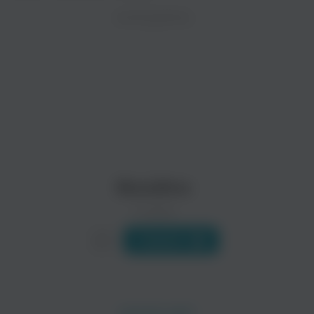
ZAYCEV.NET ведет переговоры с правообладател
ИСПОЛНИТЕЛЬ
Биография
В ближайшее время треки этого исполнителя могут появит
Существует как минимум три группы с таким названием:
1. Horrorcore из Америки
Bloodline - в прошлом horrorcore группа, изначально состоя
Их рэп выделяется среди...
The Travellers
Sutter Kain
Читать еще
Регги
Bloodline
0 треков
Слушать
Celine Agius
Justine Shorfid