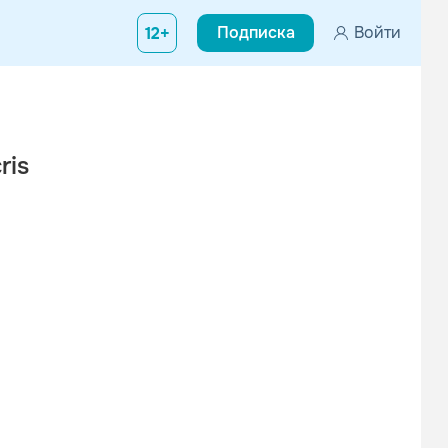
Подписка
Войти
12+
ris
зыку, которая на меня повлияла, на моем альбоме. Моя цель был