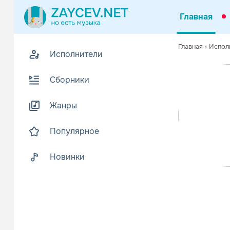
Главная
0
Главная
›
Испол
Исполнители
Z
Биогр
В
Сборники
«Я вырос, с
Жанры
скольконибу
Читать еще
Популярное
Новинки