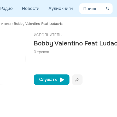
Радио
Новости
Аудиокниги
нители
›
Bobby Valentino Feat Ludacris
AYCEV.NET ведет переговоры с правообладателем.
афия
ИСПОЛНИТЕЛЬ
 ближайшее время треки этого исполнителя могут появиться на площадке.
Bobby Valentino Feat Ludac
лушая Марвина Гэя, Стиви Уандера, Принца и использовал эту му
0 треков
дь лет вспять ко мне в...
Слушать
Вконтакте
Одноклассники
Telegram