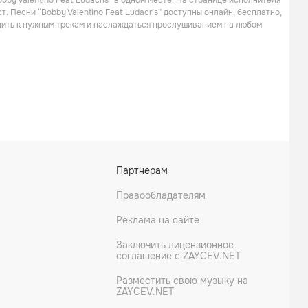
by Valentino Feat Ludacris” в одном месте. На странице исполнителя
. Песни “Bobby Valentino Feat Ludacris” доступны онлайн, бесплатно,
одить к нужным трекам и наслаждаться прослушиванием на любом
Партнерам
Правообладателям
Реклама на сайте
Заключить лицензионное
соглашение с ZAYCEV.NET
Разместить свою музыку на
ZAYCEV.NET