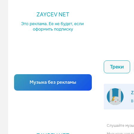
Треки
Музыка без рекламы
Z
В
Слушайте музык
Willie H