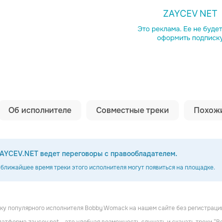
Копировать сс
Об исполнителе
Совместные треки
Похожи
AYCEV.NET ведет переговоры с правообладателем.
 ближайшее время треки этого исполнителя могут появиться на площадке.
у популярного исполнителя Bobby Womack на нашем сайте без регистрации
utch
The Dramatics
The Chi-Lites