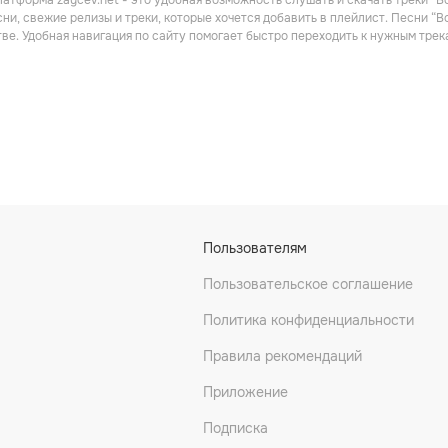
атформа zaycev.net - это удобная возможность слушать и скачать треки “B
Поп
Саундтреки
ни, свежие релизы и треки, которые хочется добавить в плейлист. Песни “
ве. Удобная навигация по сайту помогает быстро переходить к нужным тре
Harold Melvin & The Blue Notes
Betty Wright
Eddie Kendricks
Пользователям
Саундтреки
Поп
Пользовательское соглашение
Политика конфиденциальности
Правила рекомендаций
Приложение
Подписка