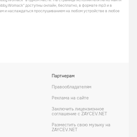
obby Womack” в одном месте. На странице исполнителя легко найти
Поп
Поп
Bobby Womack” доступны онлайн, бесплатно, в формате mp3 и в
кам и наслаждаться прослушиванием на любом устройстве в любое
The Staple Singers
The Isley Brothers
Партнерам
Поп
Поп
Правообладателям
Реклама на сайте
Заключить лицензионное
соглашение с ZAYCEV.NET
Разместить свою музыку на
ZAYCEV.NET