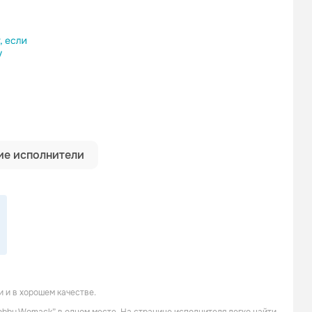
ылку
е исполнители
 и в хорошем качестве.
David Ruffin
Ann Peebles