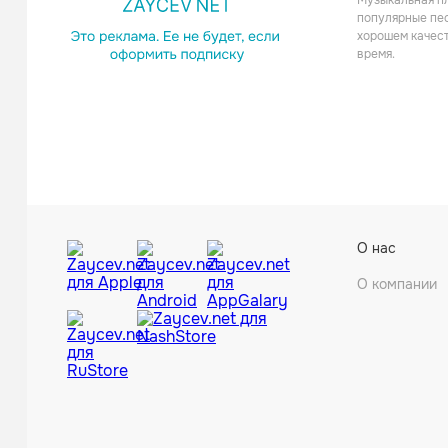
Музыкальная пл
Поп
популярные пес
хорошем качест
время.
О нас
Поп
О компании