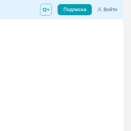
Подписка
Войти
12+
 1944) — афроамериканский певец, гитарист, автор песен в стил
The Impressions
Davis Tyrone
Поп