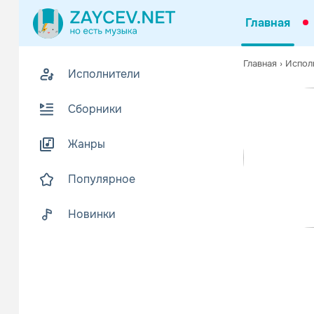
Главная
Похожие
Главная
›
Испол
Исполнители
Z
Биогр
В
Сборники
Бобби Уомак
Читать еще
Жанры
Популярное
Новинки
The Spin
Поп