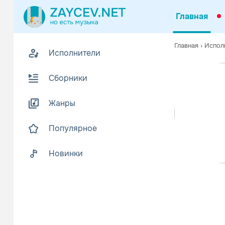
Главная
Похожие
Главная
›
Испол
Исполнители
Z
Биогр
В
Сборники
Саксофонист
Жанры
Вскоре, Бон
Читать еще
Популярное
Новинки
Peter W
Поп