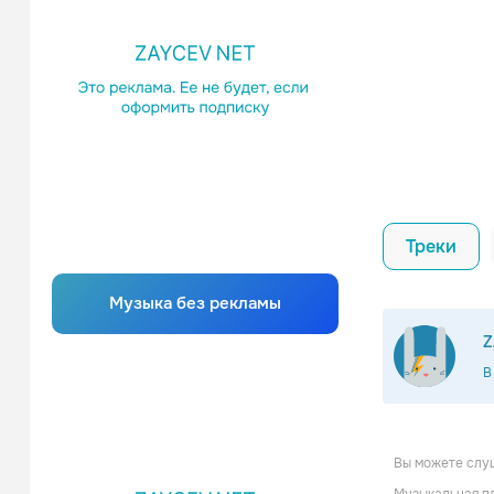
Треки
Музыка без рекламы
Z
В
Вы можете слуш
Brian Si