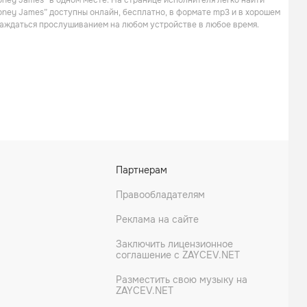
oney James” в одном месте. На странице исполнителя легко найти
Джаз
Поп
Boney James” доступны онлайн, бесплатно, в формате mp3 и в хорошем
слаждаться прослушиванием на любом устройстве в любое время.
Jeff Lorber
Gerald Albright
Партнерам
Поп
Джаз
Правообладателям
Реклама на сайте
Заключить лицензионное
соглашение с ZAYCEV.NET
Разместить свою музыку на
ZAYCEV.NET