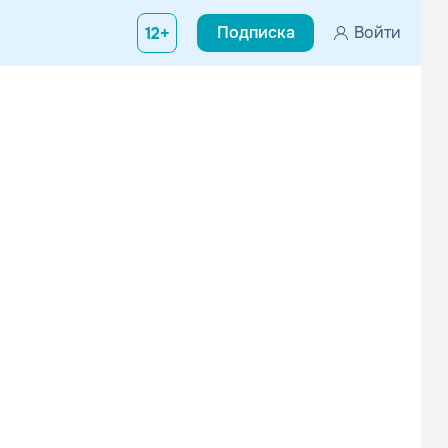
Подписка
Войти
12+
Rochelle, Нью Йорк. Начал обучаться игре на кларнете в возраст
Nick Colionne
Joyce Cooling
Джаз
Джаз