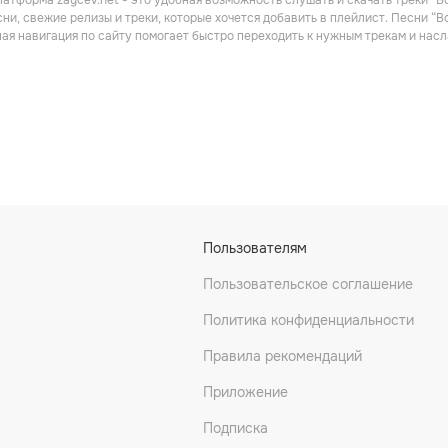
атформа zaycev.net - это удобная возможность слушать и скачать треки “B
R’n’B
Поп
ни, свежие релизы и треки, которые хочется добавить в плейлист. Песни “
ная навигация по сайту помогает быстро переходить к нужным трекам и на
ylor
Najee
Kim Waters
Пользователям
Джаз
Пользовательское соглашение
Политика конфиденциальности
Правила рекомендаций
Приложение
Подписка