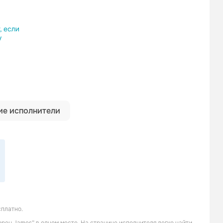
ылку
е исполнители
сплатно.
Marion Meadows
Brian Culbertson