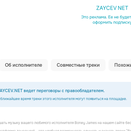
Копировать сс
Об исполнителе
Совместные треки
Похожи
AYCEV.NET ведет переговоры с правообладателем.
 ближайшее время треки этого исполнителя могут появиться на площадке.
ать музыку вашего любимого исполнителя Boney James на нашем сайте бе
mpson
Walter Beasley
Michael Lington