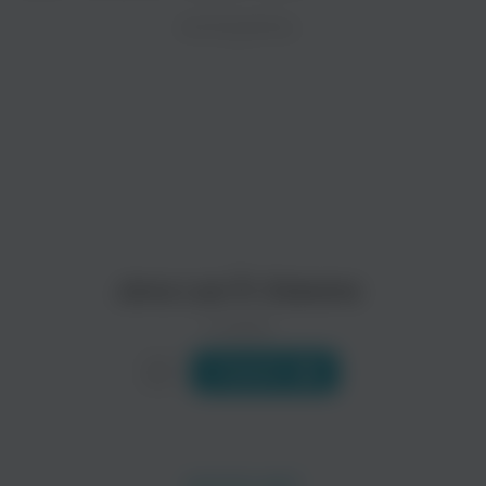
ZAYCEV.NET ведет переговоры с правообладател
ИСПОЛНИТЕЛЬ
Биография
В ближайшее время треки этого исполнителя могут появит
Джен Ли родилась 29 июля 1987 года в Чили. Она была удо
В 2006 году она переехала в Париж, и тут заметили её та
Джен Ли работает над первым альбомом с Шерифой Луна на
Читать еще
Jena Lee ft. Eskemo
0 треков
Слушать