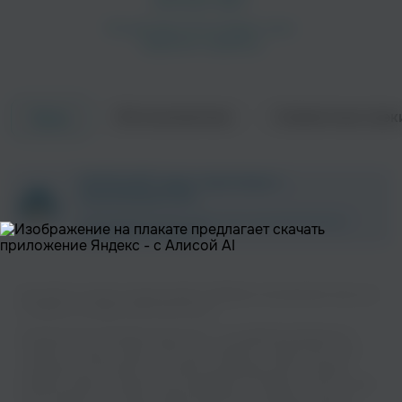
Об исполнителе
Совместные трек
Треки
ZAYCEV.NET ведет переговоры с
правообладателем.
В ближайшее время треки этого исполнителя могут
появиться на площадке.
Вы можете слушать музыку вашего любимого исполнителя Jena Lee
ft. Eskemo на нашем сайте бесплатно.
Музыкальная платформа zaycev.net - это удобная возможность
слушать и скачать треки “Jena Lee ft. Eskemo” в одном месте. На
странице исполнителя легко найти популярные песни, свежие
релизы и треки, которые хочется добавить в плейлист. Песни “Jena
Lee ft. Eskemo” доступны онлайн, бесплатно, в формате mp3 и в