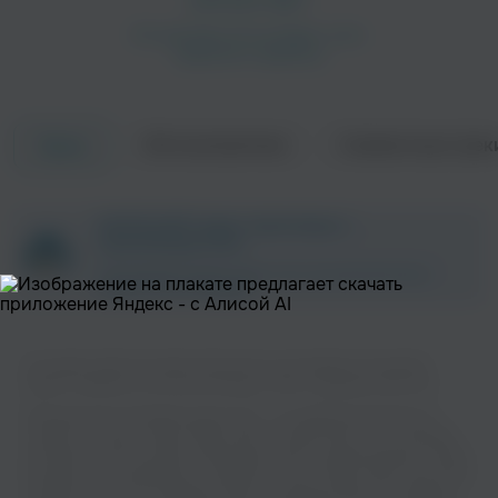
Об исполнителе
Совместные трек
Треки
ZAYCEV.NET ведет переговоры с
правообладателем.
В ближайшее время треки этого исполнителя могут
появиться на площадке.
На нашем сайте вы можете бесплатно наслаждаться музыкой
вашего любимого исполнителя Boys 2 Men в хорошем качестве.
Музыкальная платформа zaycev.net - это удобная возможность
слушать и скачать треки “Boys 2 Men” в одном месте. На странице
исполнителя легко найти популярные песни, свежие релизы и треки,
которые хочется добавить в плейлист. Песни “Boys 2 Men” доступны
онлайн, бесплатно, в формате mp3 и в хорошем качестве. Удобная