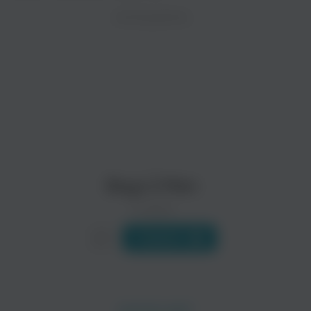
ZAYCEV.NET ведет переговоры с правообладател
ИСПОЛНИТЕЛЬ
Биография
В ближайшее время треки этого исполнителя могут появит
Boyz II Men: четыре короля в R&B-колоде
Состав:
Nathan Morris (родился 18 июня 1971 г.)
Michael McCary (родился 16 декабря 1971 г.)
Shawn Stockman (родился 26 сентября 1972 г.)
Wanya Morris (родился 23 июля 1973 г.)
Другие...
Читать еще
Boys 2 Men
0 треков
Слушать