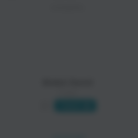
ZAYCEV.NET ведет переговоры с правообладател
ИСПОЛНИТЕЛЬ
Биография
В ближайшее время треки этого исполнителя могут появит
Костяк Broken Sound — это два талантливых человека из Т
Читать еще
Big Black Boots
D.O.B.
Старая школа рэпа
Русский рэп
Broken Sound
0 треков
Слушать
Гусь & Фактор
Da 108
Рэп