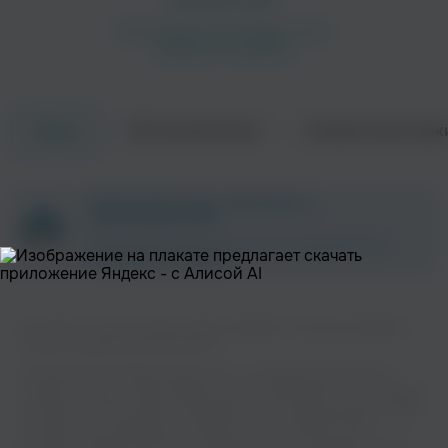
Об исполнителе
Совместные трек
Треки
Jeep
L-tune
ZAYCEV.NET ведет переговоры с
Поп
Рэп
правообладателем.
В ближайшее время треки этого исполнителя могут
появиться на площадке.
Вы можете слушать музыку вашего любимого исполнителя Broken
Sound на нашем сайте бесплатно.
Музыкальная платформа zaycev.net - это удобная возможность
слушать и скачать треки “Broken Sound” в одном месте. На странице
Mary Jane
White Niggaz
исполнителя легко найти популярные песни, свежие релизы и треки,
Рэп
Рэп
которые хочется добавить в плейлист. Песни “Broken Sound”
доступны онлайн, бесплатно, в формате mp3 и в хорошем качестве.