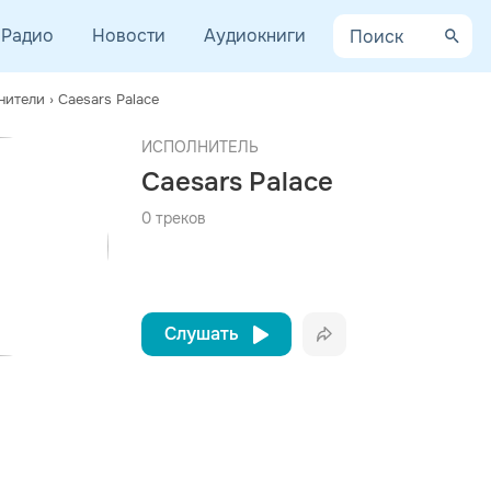
Радио
Новости
Аудиокниги
нители
›
Caesars Palace
AYCEV.NET ведет переговоры с правообладателем.
афия
ИСПОЛНИТЕЛЬ
 ближайшее время треки этого исполнителя могут появиться на площадке.
Caesars Palace
 шведская альтернативная инди-рок-группа. Команда основана в 19
0 треков
Слушать
Вконтакте
Одноклассники
Telegram