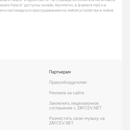
esars Palace” в одном месте. На странице исполнителя легко найти
aesars Palace” доступны онлайн, бесплатно, в формате mp3 и в
кам и наслаждаться прослушиванием на любом устройстве в любое
Партнерам
Правообладателям
Реклама на сайте
Заключить лицензионное
соглашение с ZAYCEV.NET
Разместить свою музыку на
ZAYCEV.NET