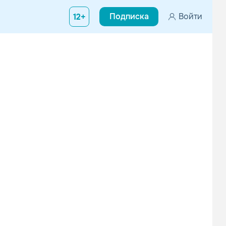
Подписка
Войти
12+
95 году, в городе Бурленге. В самой Швеции группа известна как 