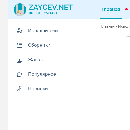
Главная
0
Главная
›
Испол
Исполнители
Z
Биогр
В
Сборники
«Caesars» –
Читать еще
Жанры
Популярное
Новинки