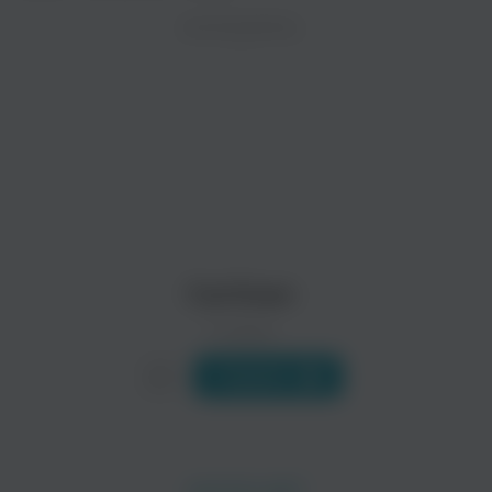
ZAYCEV.NET ведет переговоры с правообладател
ИСПОЛНИТЕЛЬ
Биография
В ближайшее время треки этого исполнителя могут появит
Эрик Теодор Картман (англ. Eric Theodore Cartman) — перс
Читать еще
Cartman
0 треков
Слушать