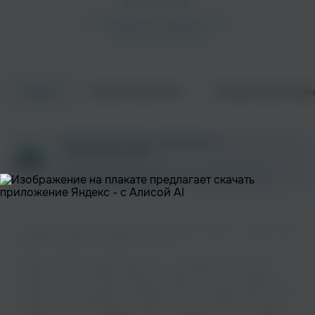
Об исполнителе
Совместные трек
Треки
ZAYCEV.NET ведет переговоры с
правообладателем.
В ближайшее время треки этого исполнителя могут
появиться на площадке.
Слушайте музыку популярного исполнителя Cartman на нашем сайте
без регистрации и в хорошем качестве.
Музыкальная платформа zaycev.net - это удобная возможность
слушать и скачать треки “Cartman” в одном месте. На странице
исполнителя легко найти популярные песни, свежие релизы и треки,
которые хочется добавить в плейлист. Песни “Cartman” доступны
онлайн, бесплатно, в формате mp3 и в хорошем качестве. Удобная