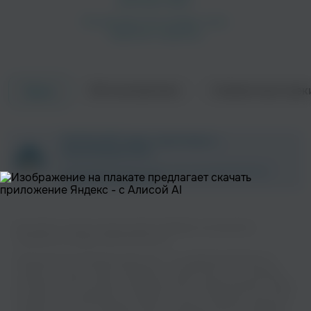
Об исполнителе
Совместные трек
Треки
Skyfire
Hecate Enthroned
ZAYCEV.NET ведет переговоры с
правообладателем.
В ближайшее время треки этого исполнителя могут
появиться на площадке.
Вы можете слушать музыку вашего любимого исполнителя
Catamenia на нашем сайте бесплатно.
Stormlord
Siebenburgen
Музыкальная платформа zaycev.net - это удобная возможность
слушать и скачать треки “Catamenia” в одном месте. На странице
исполнителя легко найти популярные песни, свежие релизы и треки,
которые хочется добавить в плейлист. Песни “Catamenia” доступны
онлайн, бесплатно, в формате mp3 и в хорошем качестве. Удобная