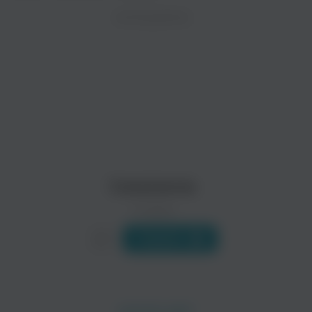
ZAYCEV.NET ведет переговоры с правообладател
ИСПОЛНИТЕЛЬ
Биография
В ближайшее время треки этого исполнителя могут появит
Группа Catamenia была образована в 1995 году Рику Хопеак
Читать еще
Moonsorrow
Old Man's Child
Поп
Поп
Catamenia
0 треков
Слушать
Naglfar
Bal-Sagoth
Поп
Рок