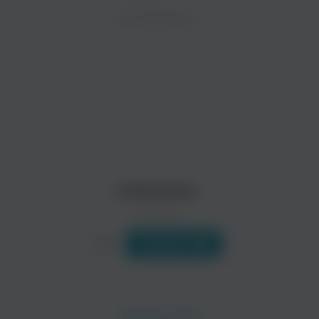
ZAYCEV.NET ведет переговоры с правообладател
ИСПОЛНИТЕЛЬ
Биография
В ближайшее время треки этого исполнителя могут появит
Как-то вечером в конце 1989 года бывший фронтмен «Napalm
Читать еще
Trouble
Fireballet
Поп
Cathedral
0 треков
Слушать
Asia Minor
Alphataurus