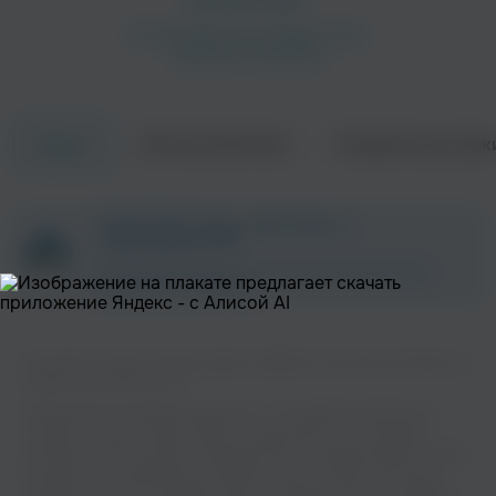
Об исполнителе
Совместные трек
Треки
Lunasa
Jolly Rogers
Альтернатива
ZAYCEV.NET ведет переговоры с
правообладателем.
В ближайшее время треки этого исполнителя могут
появиться на площадке.
Вы можете слушать музыку вашего любимого исполнителя Celtica на
нашем сайте бесплатно.
Eriskay
Danzante Banda Celta
Музыкальная платформа zaycev.net - это удобная возможность
слушать и скачать треки “Celtica” в одном месте. На странице
исполнителя легко найти популярные песни, свежие релизы и треки,
которые хочется добавить в плейлист. Песни “Celtica” доступны
онлайн, бесплатно, в формате mp3 и в хорошем качестве. Удобная