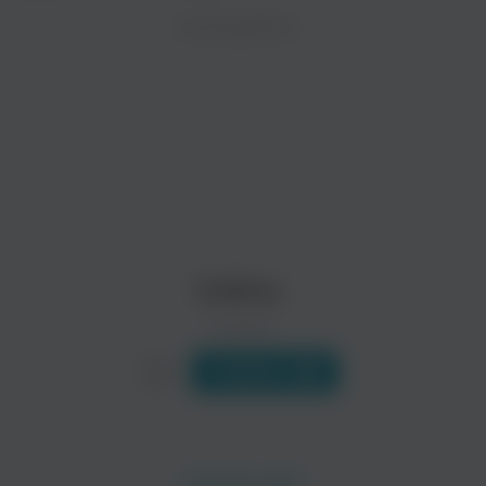
ZAYCEV.NET ведет переговоры с правообладател
ИСПОЛНИТЕЛЬ
В ближайшее время треки этого исполнителя могут появит
Krasny Bor 1943
Govannen
Celtica
0 треков
Слушать
Morrigan
Rebelion
Метал