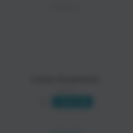
ZAYCEV.NET ведет переговоры с правообладател
ИСПОЛНИТЕЛЬ
Биография
В ближайшее время треки этого исполнителя могут появит
Чарли МАССЕЛУАЙТ - Американский исполнитель на губной 
Разносторонний и виртуозный музыкант; был среди пионеров
Читать еще
Clarence "gatemouth" Brown
John Hammond
Джаз
Рок
Charlie Musselwhite
0 треков
Слушать
Snooky Pryor
Sonny Boy Williamson Ii
Блюз