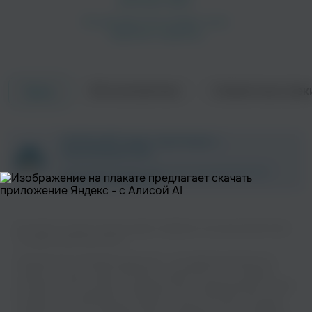
Об исполнителе
Совместные трек
Треки
Слёзы
Todo
ZAYCEV.NET ведет переговоры с
правообладателем.
В ближайшее время треки этого исполнителя могут
появиться на площадке.
Вы можете слушать музыку вашего любимого исполнителя 60 Hertz
на нашем сайте бесплатно.
Origami
Музыкальная платформа zaycev.net - это удобная возможность
Rhemorha
слушать и скачать треки “60 Hertz” в одном месте. На странице
Танцевальная
исполнителя легко найти популярные песни, свежие релизы и треки,
которые хочется добавить в плейлист. Песни “60 Hertz” доступны
онлайн, бесплатно, в формате mp3 и в хорошем качестве. Удобная