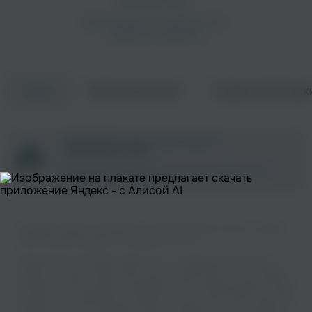
Об исполнителе
Совместные трек
Треки
ZAYCEV.NET ведет переговоры с
правообладателем.
В ближайшее время треки этого исполнителя могут
появиться на площадке.
Слушайте музыку популярного исполнителя Chris Cornel на нашем
сайте без регистрации и в хорошем качестве.
Музыкальная платформа zaycev.net - это удобная возможность
слушать и скачать треки “Chris Cornel” в одном месте. На странице
исполнителя легко найти популярные песни, свежие релизы и треки,
которые хочется добавить в плейлист. Песни “Chris Cornel” доступны
онлайн, бесплатно, в формате mp3 и в хорошем качестве. Удобная