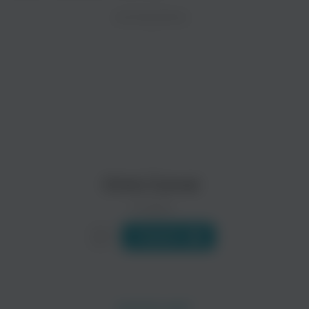
ZAYCEV.NET ведет переговоры с правообладател
ИСПОЛНИТЕЛЬ
Биография
В ближайшее время треки этого исполнителя могут появит
Chris Cornell (урождённый Christopher John Boyle, 20 июля 
Читать еще
Chris Cornel
0 треков
Слушать