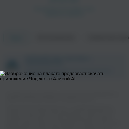
Об исполнителе
Совместные трек
Треки
ZAYCEV.NET ведет переговоры с
правообладателем.
В ближайшее время треки этого исполнителя могут
появиться на площадке.
Слушайте музыку популярного исполнителя Ciara & Missy Elliott на
нашем сайте без регистрации и в хорошем качестве.
Музыкальная платформа zaycev.net - это удобная возможность
слушать и скачать треки “Ciara & Missy Elliott” в одном месте. На
странице исполнителя легко найти популярные песни, свежие
релизы и треки, которые хочется добавить в плейлист. Песни “Ciara
& Missy Elliott” доступны онлайн, бесплатно, в формате mp3 и в