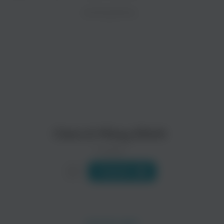
ZAYCEV.NET ведет переговоры с правообладател
ИСПОЛНИТЕЛЬ
Биография
В ближайшее время треки этого исполнителя могут появит
Ciara родилась 25 октября 1985 года в городе Austin (шта
Читать еще
Ciara & Missy Elliott
0 треков
Слушать