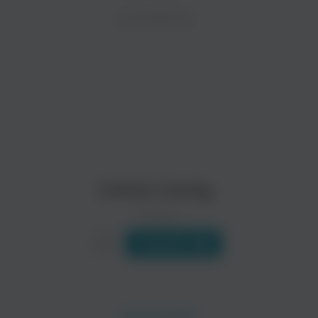
ZAYCEV.NET ведет переговоры с правообладател
ИСПОЛНИТЕЛЬ
В ближайшее время треки этого исполнителя могут появит
Cotton Candy
0 треков
Слушать