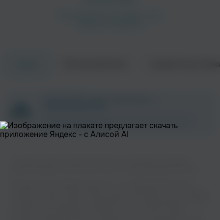
Об исполнителе
Совместные трек
Треки
ZAYCEV.NET ведет переговоры с
правообладателем.
В ближайшее время треки этого исполнителя могут
появиться на площадке.
На нашем сайте вы можете бесплатно наслаждаться музыкой
вашего любимого исполнителя Cotton Candy в хорошем качестве.
Музыкальная платформа zaycev.net - это удобная возможность
слушать и скачать треки “Cotton Candy” в одном месте. На странице
исполнителя легко найти популярные песни, свежие релизы и треки,
которые хочется добавить в плейлист. Песни “Cotton Candy”
доступны онлайн, бесплатно, в формате mp3 и в хорошем качестве.