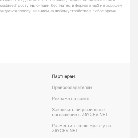
ossbreed” в одном месте. На странице исполнителя легко найти
rossbreed” доступны онлайн, бесплатно, в формате mp3 и в хорошем
слаждаться прослушиванием на любом устройстве в любое время.
Eksman
Grima x Azza
Партнерам
Правообладателям
Реклама на сайте
Заключить лицензионное
соглашение с ZAYCEV.NET
Разместить свою музыку на
ZAYCEV.NET