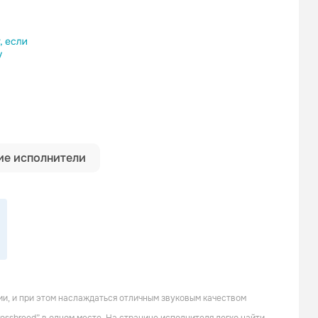
ылку
е исполнители
ии, и при этом наслаждаться отличным звуковым качеством
Splinta
Eyez