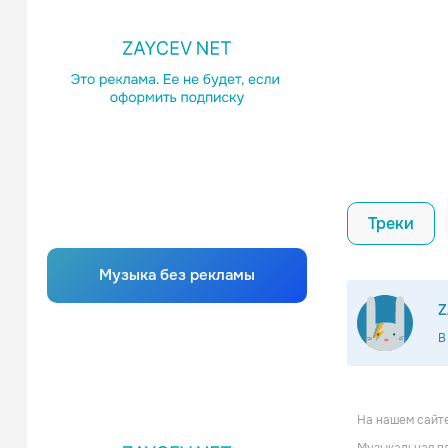
Треки
Музыка без рекламы
Z
В
На нашем сайте
Agr