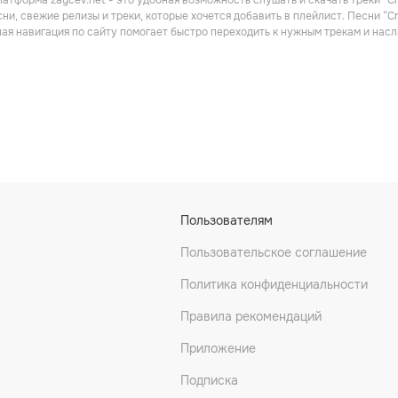
атформа zaycev.net - это удобная возможность слушать и скачать треки “Cr
ни, свежие релизы и треки, которые хочется добавить в плейлист. Песни “C
ная навигация по сайту помогает быстро переходить к нужным трекам и на
aze
Skinzmann
Skamma
Пользователям
Пользовательское соглашение
Политика конфиденциальности
Правила рекомендаций
Приложение
Подписка