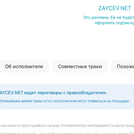
Копировать сс
Об исполнителе
Совместные треки
Похожи
AYCEV.NET ведет переговоры с правообладателем.
 ближайшее время треки этого исполнителя могут появиться на площадке.
 вы можете прослушивать музыку Crossbreed без необходимости регистрац
o
Harry Shotta
ZEO