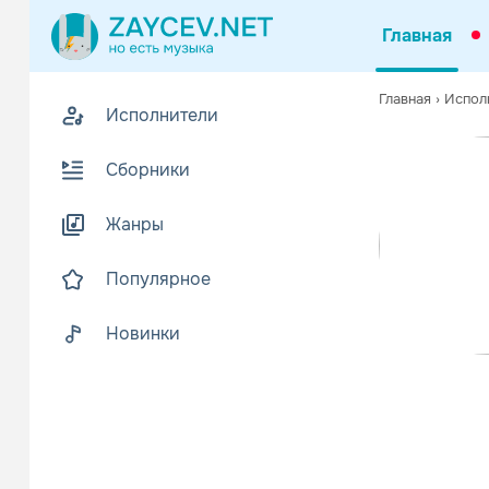
Главная
Похожие
Главная
›
Испол
Исполнители
Z
Биогр
В
Сборники
Музыкальная
Читать еще
Жанры
Популярное
Новинки
MT