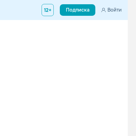
Подписка
Войти
12+
збашенное соединение техно-ритмов, бьющие, словно кувалды, зв
Devilman
Fliptrix
Альтернатива