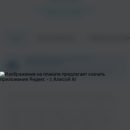
Об исполнителе
Совместные трек
Треки
ZAYCEV.NET ведет переговоры с
правообладателем.
В ближайшее время треки этого исполнителя могут
появиться на площадке.
На нашем сайте вы можете бесплатно наслаждаться музыкой
вашего любимого исполнителя Cyril Sourcream в хорошем качестве.
Музыкальная платформа zaycev.net - это удобная возможность
слушать и скачать треки “Cyril Sourcream” в одном месте. На
странице исполнителя легко найти популярные песни, свежие
релизы и треки, которые хочется добавить в плейлист. Песни “Cyril
Sourcream” доступны онлайн, бесплатно, в формате mp3 и в