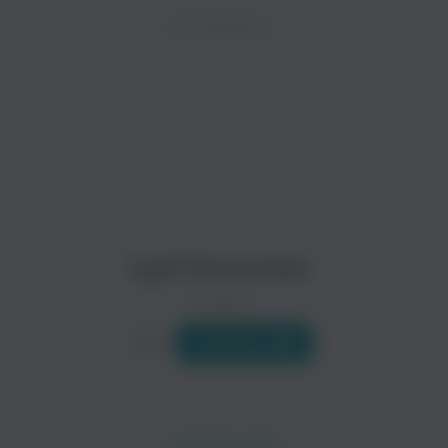
ZAYCEV.NET ведет переговоры с правообладател
ИСПОЛНИТЕЛЬ
В ближайшее время треки этого исполнителя могут появит
Cyril Sourcream
0 треков
Слушать