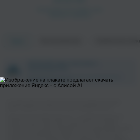
Об исполнителе
Совместные трек
Треки
ZAYCEV.NET ведет переговоры с
правообладателем.
В ближайшее время треки этого исполнителя могут
появиться на площадке.
На нашем сайте вы можете бесплатно наслаждаться музыкой
вашего любимого исполнителя Cаша в хорошем качестве.
Музыкальная платформа zaycev.net - это удобная возможность
слушать и скачать треки “Cаша” в одном месте. На странице
исполнителя легко найти популярные песни, свежие релизы и треки,
которые хочется добавить в плейлист. Песни “Cаша” доступны
онлайн, бесплатно, в формате mp3 и в хорошем качестве. Удобная