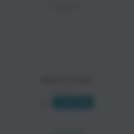
ZAYCEV.NET ведет переговоры с правообладател
ИСПОЛНИТЕЛЬ
В ближайшее время треки этого исполнителя могут появит
Usher Ft. Ciara
0 треков
Слушать