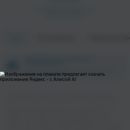
Об исполнителе
Совместные трек
Треки
ZAYCEV.NET ведет переговоры с
правообладателем.
В ближайшее время треки этого исполнителя могут
появиться на площадке.
На нашем сайте вы можете бесплатно наслаждаться музыкой
вашего любимого исполнителя Usher Ft. Ciara в хорошем качестве.
Музыкальная платформа zaycev.net - это удобная возможность
слушать и скачать треки “Usher Ft. Ciara ” в одном месте. На
странице исполнителя легко найти популярные песни, свежие
релизы и треки, которые хочется добавить в плейлист. Песни “Usher
Ft. Ciara ” доступны онлайн, бесплатно, в формате mp3 и в хорошем