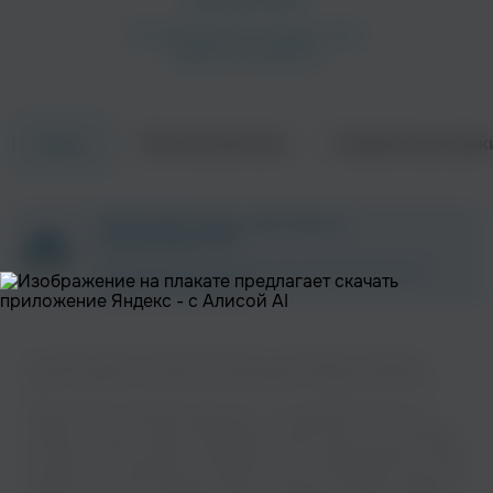
Об исполнителе
Совместные трек
Треки
Zimmer
Elvis Costello & The Attractions
ZAYCEV.NET ведет переговоры с
Поп
Поп
правообладателем.
В ближайшее время треки этого исполнителя могут
появиться на площадке.
На нашем сайте вы можете бесплатно наслаждаться музыкой
вашего любимого исполнителя David Byrne в хорошем качестве.
Музыкальная платформа zaycev.net - это удобная возможность
слушать и скачать треки “David Byrne” в одном месте. На странице
Jonathan Richman
Robert Wyatt
исполнителя легко найти популярные песни, свежие релизы и треки,
Поп
Рок
которые хочется добавить в плейлист. Песни “David Byrne” доступны
онлайн, бесплатно, в формате mp3 и в хорошем качестве. Удобная