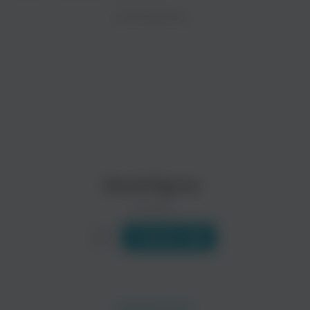
ZAYCEV.NET ведет переговоры с правообладател
ИСПОЛНИТЕЛЬ
Биография
В ближайшее время треки этого исполнителя могут появит
Дэвид Бирн (David Byrne) родился в Дамбартоне, Шотландия
Читать еще
XTC
The Magnetic Fields
Поп
Рок
David Byrne
0 треков
Слушать
Television
Currie
Рок