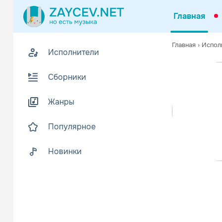
Главная
Похожие
Главная
›
Испол
Исполнители
Z
В
Сборники
Жанры
Популярное
Новинки
Ваня Дмит
Поп