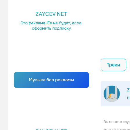
Треки
Музыка без рекламы
Z
В
Вы можете слуш
IOW