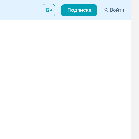
Подписка
Войти
12+
Юлианна Караулова
МУЗЫКА В МАШИНУ
R’n’B
Рок