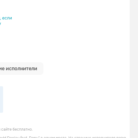
ылку
е исполнители
 сайте бесплатно.
NO4X
Jeny Vesna