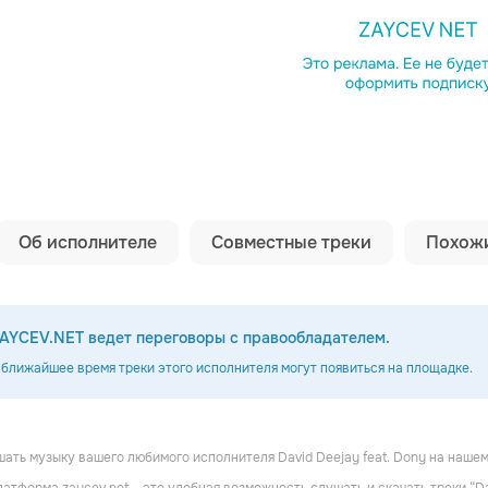
Копировать сс
Об исполнителе
Совместные треки
Похожи
AYCEV.NET ведет переговоры с правообладателем.
 ближайшее время треки этого исполнителя могут появиться на площадке.
ать музыку вашего любимого исполнителя David Deejay feat. Dony на нашем
A
MIA BOYKA
Анна Немченко