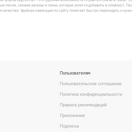
атформа zaycev.net - это удобная возможность слушать и скачать треки “Da
Русский рэп
Поп
ые песни, свежие релизы и треки, которые хочется добавить в плейлист. Пес
м качестве. Удобная навигация по сайту помогает быстро переходить к ну
ка
Баста
SLAVA SKRIPKA
Пользователям
он
Рэп
Поп
Пользовательское соглашение
Политика конфиденциальности
Правила рекомендаций
Приложение
Подписка