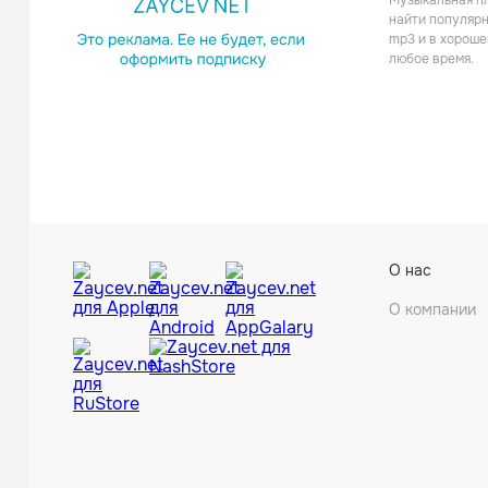
Музыкальная пл
Поп
найти популярн
mp3 и в хороше
любое время.
Бутыр
О нас
Шанс
О компании