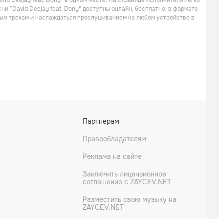
vid Deejay feat. Dony” в одном месте. На странице исполнителя легко
Техно
Поп
ни “David Deejay feat. Dony” доступны онлайн, бесплатно, в формате
жным трекам и наслаждаться прослушиванием на любом устройстве в
Вирус
Иванушки International
Партнерам
Танцевальная
Поп
Правообладателям
Реклама на сайте
Заключить лицензионное
соглашение с ZAYCEV.NET
Разместить свою музыку на
ZAYCEV.NET