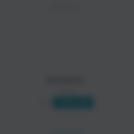
ZAYCEV.NET ведет переговоры с правообладател
ИСПОЛНИТЕЛЬ
В ближайшее время треки этого исполнителя могут появит
X-Fade
Andermay
Decadance
0 треков
Слушать
Carino Cat
Italoconnection